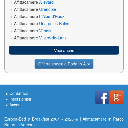
Affittacamere
Allevard
Affittacamere
Grenoble
Affittacamere
L'Alpe-d'Huez
Affittacamere
Uriage-les-Bains
Affittacamere
Vénosc
Affittacamere
Villard-de-Lans
Vedi anche
Offerta speciale Rodano Alpi
Contattaci
Inserzionisti
Accedi
Europa-Bed & Breakfast 2004 - 2026 © | Affittacamere in Parco
Naturale Vercors