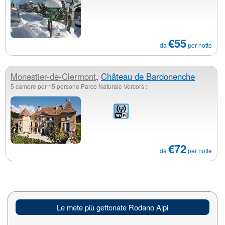
€55
da
per notte
Monestier-de-Clermont
,
Château de Bardonenche
5 camere per 15 persone Parco Naturale Vercors :
€72
da
per notte
Le mete più gettonate Rodano Alpi