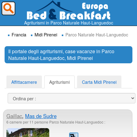
Dove vorresti andare ?
Agriturismi in Parco Naturale Haut-Languedoc
Francia
Midi Pirenei
Parco Naturale Haut-Languedoc
Il portale degli agriturismi, case vacanze in Parco
Naturale Haut-Languedoc, Midi Pirenei
Cerca
Affittacamere
Agriturismi
Carta Midi Pirenei
Gaillac
,
Mas de Sudre
6 camere per 11 persone Parco Naturale Haut-Languedoc :