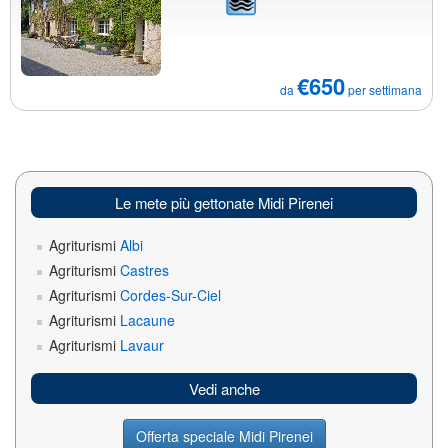
€650
da
per settimana
Le mete più gettonate Midi Pirenei
Agriturismi
Albi
Agriturismi
Castres
Agriturismi
Cordes-Sur-Ciel
Agriturismi
Lacaune
Agriturismi
Lavaur
Vedi anche
Offerta speciale Midi Pirenei