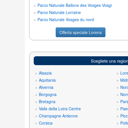
Parco Naturale Ballons des Vosges Vosgi
Parco Naturale Lorraine
Parco Naturale Vosges du nord
Offerta speciale Lorena
Scegliete una regio
Alsazia
Lor
Aquitania
Midi
Alvernia
Nord
Borgogna
Nor
Bretagna
Pari
Valle della Loira Centre
Paes
Champagne Ardenne
Picc
Corsica
Poit