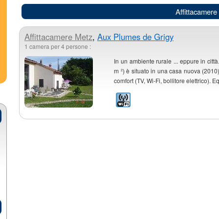
Affittacamere
Affittacamere
Metz
,
Aux Plumes de Grigy
1 camera per 4 persone :
In un ambiente rurale ... eppure in cit
m ²) è situato in una casa nuova (2010) s
comfort (TV, Wi-Fi, bollitore elettrico). E