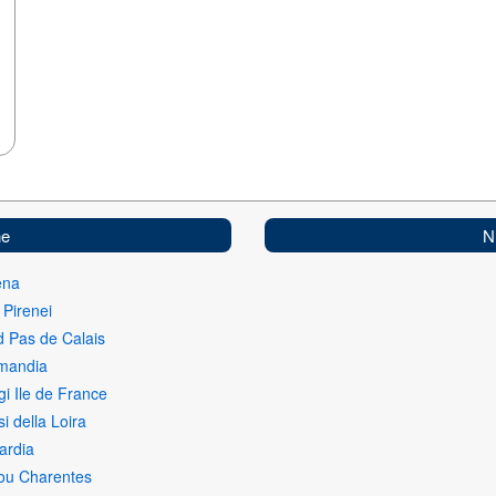
ne
N
ena
 Pirenei
 Pas de Calais
mandia
gi Ile de France
i della Loira
ardia
ou Charentes