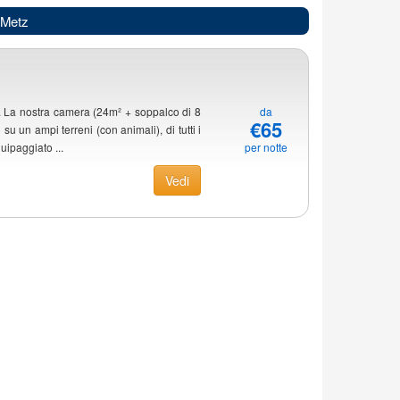
 Metz
tà. La nostra camera (24m² + soppalco di 8
da
€65
u un ampi terreni (con animali), di tutti i
quipaggiato ...
per notte
Vedi