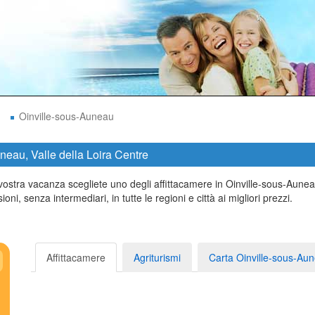
Oinville-sous-Auneau
uneau, Valle della Loira Centre
 vostra vacanza scegliete uno degli affittacamere in Oinville-sous-Aune
i, senza intermediari, in tutte le regioni e città ai migliori prezzi.
Affittacamere
Agriturismi
Carta Oinville-sous-Au