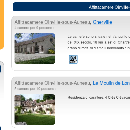
Affittacamere Oinvill
Affittacamere
Oinville-sous-Auneau
,
Cherville
4 camere per 9 persone :
Le camere sono situate nel tranquillo co
del XIX secolo, 18 km a est di Chartres,
grano di rotta, vi diamo il benvenuto tutto
Affittacamere
Oinville-sous-Auneau
,
Le Moulin de Lo
5 camere per 10 persone :
Residenza di carattere, 4 Clés Clévacan