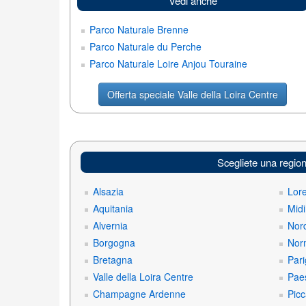
Vedi anche
Parco Naturale Brenne
Parco Naturale du Perche
Parco Naturale Loire Anjou Touraine
Offerta speciale Valle della Loira Centre
Scegliete una regio
Alsazia
Lor
Aquitania
Midi
Alvernia
Nord
Borgogna
Nor
Bretagna
Pari
Valle della Loira Centre
Paes
Champagne Ardenne
Picc