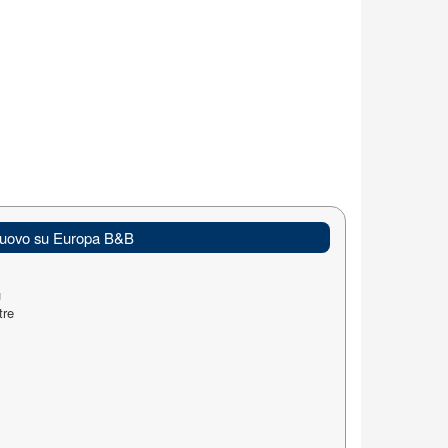
uovo su Europa B&B
u
tre