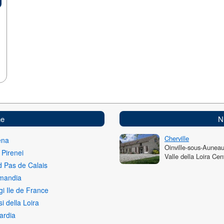
ne
N
Cherville
ena
Oinville-sous-Aunea
 Pirenei
Valle della Loira Cen
 Pas de Calais
mandia
gi Ile de France
i della Loira
ardia