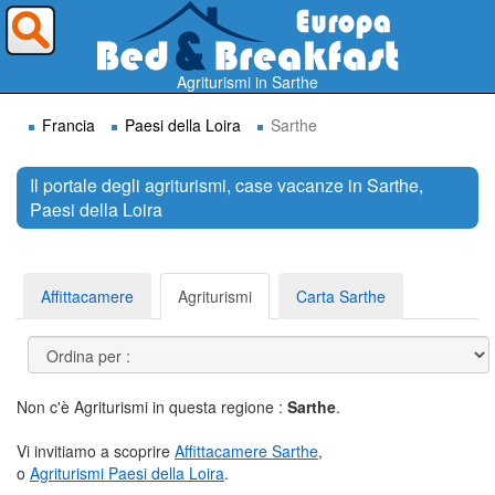
Dove vorresti andare ?
Agriturismi in Sarthe
Francia
Paesi della Loira
Sarthe
Il portale degli agriturismi, case vacanze in Sarthe,
Paesi della Loira
Cerca
Affittacamere
Agriturismi
Carta Sarthe
Non c'è Agriturismi in questa regione :
Sarthe
.
Vi invitiamo a scoprire
Affittacamere Sarthe
,
o
Agriturismi Paesi della Loira
.